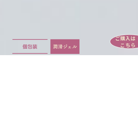
ご購入は
こちら
女性のためのセルフケアブランド
omamorich（オマモリッチ）
“お守り”＋“リッチ”